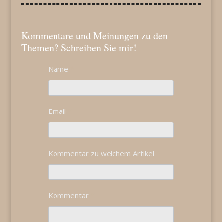
Kommentare und Meinungen zu den
Themen? Schreiben Sie mir!
Kontakt
Name
*
If
you
are
human,
Email
*
leave
this
field
blank.
Kommentar zu welchem Artikel
*
Kommentar
*